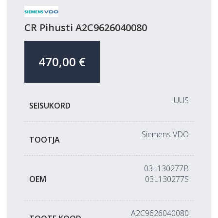
CR Pihusti A2C9626040080
470,00
€
UUS
SEISUKORD
Siemens VDO
TOOTJA
03L130277B
OEM
03L130277S
A2C9626040080