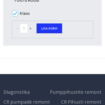
TOOTE KOOD
4 laos
LISA KORVI
Diagonstika
Pumppihustite remont
CR pumpade remont
CR Pihusti remont